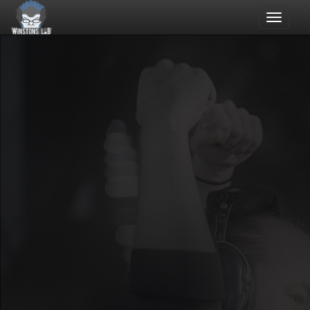
Toggle
navigat